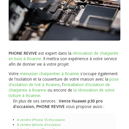
PHONE REVIVE
est expert dans la
rénovation de charpente
en bois à Roanne
. Il mettra son expérience à votre service
afin de donner vie à votre projet.
Votre
menuisier charpentier à Roanne
s'occupe également
de l'isolation et la couverture de votre maison avec la
pose
d'isolation de toit à Roanne
, l'
installation d'isolation de
charpente à
Roanne
ou encore de
la rénovation de votre
toiture à Roanne
.
En plus de ses services :
Vente Huawei p30 pro
d'occasion, PHONE REVIVE
vous propose aussi :
A vendre iPhone 16 d'occasion
A vendre Iphone d'occasion