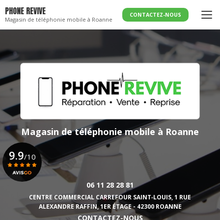
Aller
PHONE REVIVE
au
CONTACTEZ-NOUS
Magasin de téléphonie mobile à Roanne
contenu
principal
Magasin de téléphonie mobile
à Roanne
9.9
/10
06 11 28 28 81
Voir le certificat
CENTRE COMMERCIAL CARREFOUR SAINT‑LOUIS,
1 RUE
ALEXANDRE RAFFIN, 1ER ÉTAGE - 42300 ROANNE
CONTACTEZ-NOUS