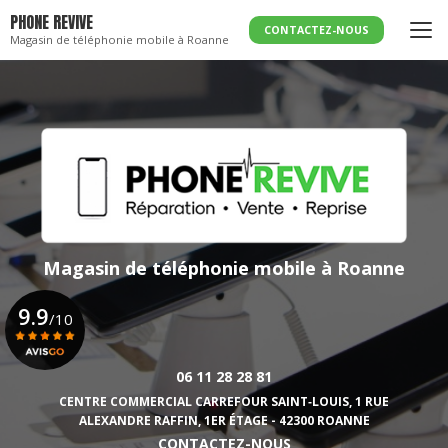
Aller
PHONE REVIVE
au
CONTACTEZ-NOUS
Magasin de téléphonie mobile à Roanne
contenu
principal
Magasin de téléphonie mobile
à Roanne
9.9
/10
06 11 28 28 81
Voir le certificat
CENTRE COMMERCIAL CARREFOUR SAINT‑LOUIS,
1 RUE
ALEXANDRE RAFFIN, 1ER ÉTAGE - 42300 ROANNE
CONTACTEZ-NOUS