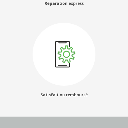
coriolis orange sfr free bouygues
Réparation
express
Satisfait
ou
remboursé