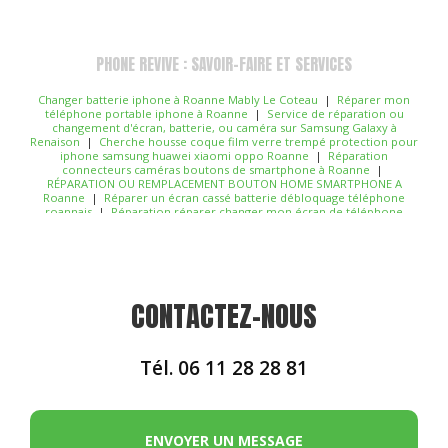
PHONE REVIVE : SAVOIR-FAIRE ET SERVICES
Changer batterie iphone à Roanne Mably Le Coteau
|
Réparer mon
téléphone portable iphone à Roanne
|
Service de réparation ou
changement d'écran, batterie, ou caméra sur Samsung Galaxy à
Renaison
|
Cherche housse coque film verre trempé protection pour
iphone samsung huawei xiaomi oppo Roanne
|
Réparation
connecteurs caméras boutons de smartphone à Roanne
|
RÉPARATION OU REMPLACEMENT BOUTON HOME SMARTPHONE A
Roanne
|
Réparer un écran cassé batterie débloquage téléphone
roannais
|
Réparation réparer changer mon écran de téléphone
portable batterie bouton connecteur caméra écouteur coque vitre
arrière Roanne
|
Service de réparation ou changement Xiaomi,
Oppo, Sony, Apple ou Samsung à Roanne
|
Accessoires smartphone
housse coque verre trempé pour téléphone Roanne
|
Trouver un
réparateur de téléphone en urgence pour un écran de téléphone
cassé ou fissuré à Roanne
|
Réparateur téléphone Roanne réparation
CONTACTEZ-NOUS
iPhone Roanne magasin de réparation
|
Réparation changer vitre
arrière iphone 8 Roanne
|
REMPLACEMENT CAMERA OU APPAREIL
PHOTO Roanne Mably Coteau
|
Vente et réparation d'IPhone 5 6 7 8 9
X 11 12 dans magasin de téléphonie mobile à Roanne
|
Magasin
Tél.
06 11 28 28 81
réparation pour changer mon écran sur Roanne
|
Cherche chargeur
de bonne qualité sur Roanne
|
Film hydrogel protection d'écran pour
téléphone smartphone roanne
|
Magasin de réparation de téléphone
à Roanne
|
Magasin d'accessoire pour téléphone mobiles sur Roanne
le Coteau Mably
|
Réparateur écran batterie connecteur apple
iPhone à Roanne
|
Magasin de réparation de téléphone sur Roanne
ENVOYER UN MESSAGE