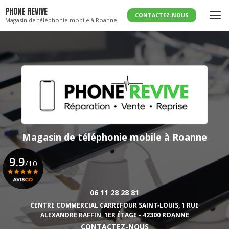
Aller
PHONE REVIVE
au
CONTACTEZ-NOUS
Magasin de téléphonie mobile à Roanne
contenu
principal
Magasin de téléphonie mobile
à Roanne
9.9
/10
06 11 28 28 81
Voir le certificat
CENTRE COMMERCIAL CARREFOUR SAINT‑LOUIS,
1 RUE
ALEXANDRE RAFFIN, 1ER ÉTAGE - 42300 ROANNE
CONTACTEZ-NOUS