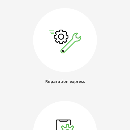
débloquage téléphone roannais
|
Reparation ecran téléphone sur
roanne reparateur smartphone a roanne reparation iphone roanne
mably villerest le coteau charlieu
|
Réparation connecteurs caméras
boutons de smartphone à Roanne
|
Réparation changer vitre arrière
iphone 8 Roanne
|
Boutique pour chargeur sans fil iPhone sur
Roanne
|
Service de réparation ou changement Xiaomi, Oppo, Sony,
Apple ou Samsung à Roanne
|
Où faire changer ma batterie de
téléphone à Roanne ?
|
Magasin de réparation de téléphone sur
Roanne
|
Réparateur smartphone téléphone écran batterie vitre à
Roanne
|
Magasin de réparation de téléphone portable smartphone
iphone 6 iphone 7 iphone 8 iphone X iphone 11 iphone 12 à roanne
42300
|
Réparateur changement vitre arrière iphone X Roanne
|
Réparateur de smartphone apple iPhone à Roanne
|
RÉPARATION OU
REMPLACEMENT BOUTON HOME SMARTPHONE A Roanne
|
Réparation
téléphone portable à Roanne au meilleur prix
|
Magasin pour réparer
mon smartphone sur Villefranche Tarare
|
Réparateur Téléphone
Smartphone sur Villefranche Tarare Roanne
|
Cherche smartphone
occasion et reconditionné avec garantie Roanne
|
Chargeur rapide
iphone usb c pas cher Roanne
|
Réparation écran de smartphone
android apple à Roanne
Réparation
express