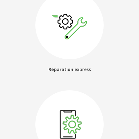
de smartphone à Roanne
|
Magasin de réparation de téléphone sur
Roanne
|
Vente et réparation d'IPhone 5 6 7 8 9 X 11 12 dans magasin
de téléphonie mobile à Roanne
|
Magasin de réparation de
téléphone à Roanne
|
Magasin de réparation de téléphone à Roanne
Mably
|
Nous proposons un service de réparation de téléphone
portable Roanne
|
Changer batterie iphone à Roanne Mably Le
Coteau
|
Vente et réparation d'IPhone 5 6 7 8 9 X 11 12 dans magasin
de téléphonie mobile à Roanne
|
Réparateur écran iphone roanne
réparateur batterie iphone 6S plus
|
Recherche réparateur de
téléphone et smartphone pas cher dans magasin de téléphonie mobile
à Renaison
|
Réparateur smartphone téléphone écran batterie vitre à
Roanne
|
Réparer mon téléphone portable android à Roanne
|
Où
faire changer ma batterie de téléphone à Roanne ?
|
REMPLACEMENT
CAMERA OU APPAREIL PHOTO Roanne Mably Coteau
|
Cherche
boutique pour poser film de protection d'écran
|
Réparer un écran
cassé batterie débloquage téléphone roannais
Réparation
express