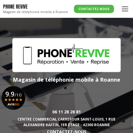
Aller
PHONE REVIVE
au
CONTACTEZ-NOUS
Magasin de téléphonie mobile à Roanne
contenu
principal
Magasin de téléphonie mobile
à Roanne
9.9
/10
06 11 28 28 81
Voir le certificat
CENTRE COMMERCIAL CARREFOUR SAINT‑LOUIS,
1 RUE
ALEXANDRE RAFFIN, 1ER ÉTAGE - 42300 ROANNE
CONTACTEZ-NOUS