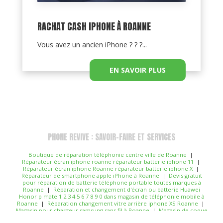
RACHAT CASH IPHONE À ROANNE
Vous avez un ancien iPhone ? ? ?...
EN SAVOIR PLUS
PHONE REVIVE : SAVOIR-FAIRE ET SERVICES
Boutique de réparation téléphonie centre ville de Roanne
|
Réparateur écran iphone roanne réparateur batterie iphone 11
|
Réparateur écran iphone Roanne réparateur batterie iphone X
|
Réparateur de smartphone apple iPhone à Roanne
|
Devis gratuit
pour réparation de batterie téléphone portable toutes marques à
Roanne
|
Réparation et changement d'écran ou batterie Huawei
Honor p mate 1 2 3 4 5 6 7 8 9 0 dans magasin de téléphonie mobile à
Roanne
|
Réparation changement vitre arrière iphone XS Roanne
|
Magasin pour chargeur samsung sans fil à Roanne
|
Magasin de coque
de téléphone à Roanne
|
Cherche réparateur réparation de