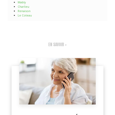
Mably
Charlieu
Renaison
Le Coteau
EN SAVOIR +