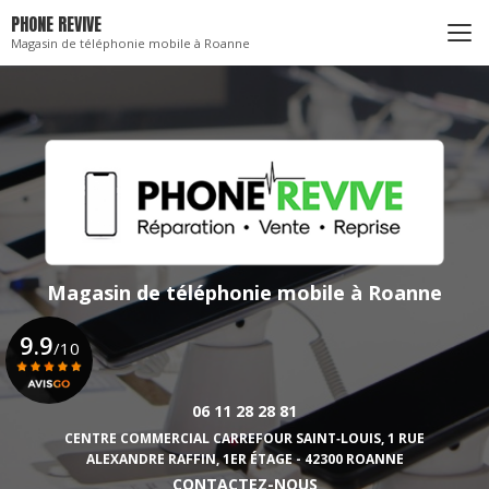
Aller
PHONE REVIVE
au
Magasin de téléphonie mobile à Roanne
contenu
principal
Magasin de téléphonie mobile
à Roanne
9.9
/10
06 11 28 28 81
Voir le certificat
CENTRE COMMERCIAL CARREFOUR SAINT‑LOUIS,
1 RUE
ALEXANDRE RAFFIN, 1ER ÉTAGE - 42300 ROANNE
CONTACTEZ-NOUS