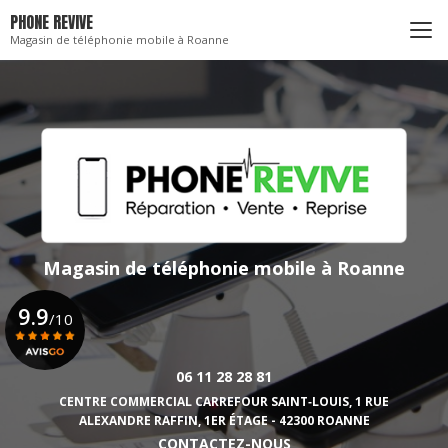
Aller
PHONE REVIVE
au
Magasin de téléphonie mobile à Roanne
contenu
principal
Magasin de téléphonie mobile
à Roanne
9.9
/10
06 11 28 28 81
Voir le certificat
CENTRE COMMERCIAL CARREFOUR SAINT‑LOUIS,
1 RUE
ALEXANDRE RAFFIN, 1ER ÉTAGE - 42300 ROANNE
CONTACTEZ-NOUS