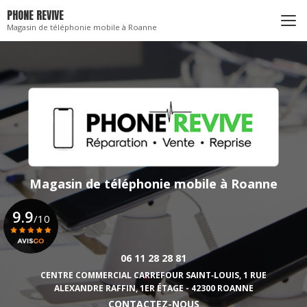
Aller
PHONE REVIVE
au
Magasin de téléphonie mobile à Roanne
contenu
principal
Magasin de téléphonie mobile
à Roanne
9.9
/10
06 11 28 28 81
Voir le certificat
CENTRE COMMERCIAL CARREFOUR SAINT‑LOUIS,
1 RUE
ALEXANDRE RAFFIN, 1ER ÉTAGE - 42300 ROANNE
CONTACTEZ-NOUS