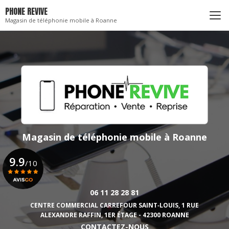
Aller
PHONE REVIVE
au
Magasin de téléphonie mobile à Roanne
contenu
principal
Magasin de téléphonie mobile
à Roanne
9.9
/10
06 11 28 28 81
Voir le certificat
CENTRE COMMERCIAL CARREFOUR SAINT‑LOUIS,
1 RUE
ALEXANDRE RAFFIN, 1ER ÉTAGE - 42300 ROANNE
CONTACTEZ-NOUS