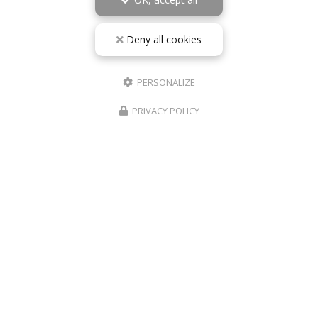
Deny all cookies
PERSONALIZE
PRIVACY POLICY
10/05/2026
RÉPARATION TÉLÉPHONE ROANNE IPHONE
SAMSUNG – PHONE REVIVE
De la panne à la remise en état : l’importance d’une
réparation de téléphone réalisée par un professionnel
à Roanne Aujourd’hui, un smartphone est bien plus