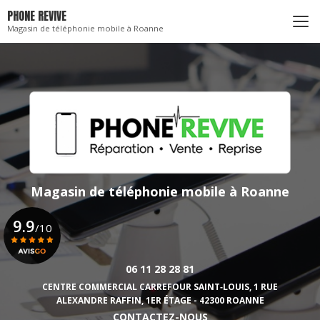
Aller
PHONE REVIVE
au
Magasin de téléphonie mobile à Roanne
contenu
principal
Magasin de téléphonie mobile
à Roanne
9.9
/10
06 11 28 28 81
Voir le certificat
CENTRE COMMERCIAL CARREFOUR SAINT‑LOUIS,
1 RUE
ALEXANDRE RAFFIN, 1ER ÉTAGE - 42300 ROANNE
CONTACTEZ-NOUS