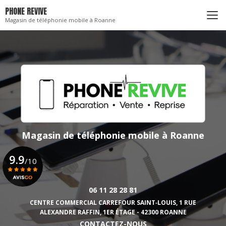
Aller
PHONE REVIVE
au
Magasin de téléphonie mobile à Roanne
contenu
principal
Magasin de téléphonie mobile
à Roanne
9.9
/10
06 11 28 28 81
Voir le certificat
CENTRE COMMERCIAL CARREFOUR SAINT‑LOUIS,
1 RUE
ALEXANDRE RAFFIN, 1ER ÉTAGE - 42300 ROANNE
CONTACTEZ-NOUS