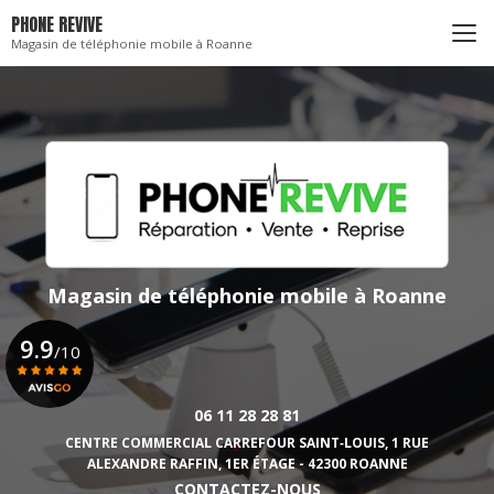
Aller
PHONE REVIVE
au
Magasin de téléphonie mobile à Roanne
contenu
principal
Magasin de téléphonie mobile
à Roanne
9.9
/10
06 11 28 28 81
Voir le certificat
CENTRE COMMERCIAL CARREFOUR SAINT‑LOUIS,
1 RUE
ALEXANDRE RAFFIN, 1ER ÉTAGE - 42300 ROANNE
CONTACTEZ-NOUS