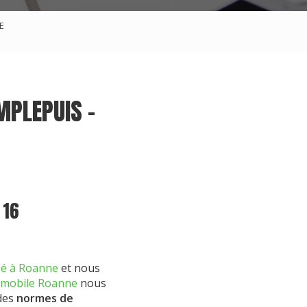
E
MPLEPUIS -
 16
né à Roanne
et nous
 mobile Roanne
nous
 des
normes de