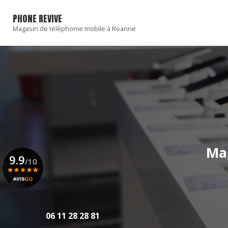
Navigation principale
Aller
au
PHONE REVIVE
contenu
Magasin de téléphonie mobile à Roanne
principal
Ma
9.9
/10
Voir le certificat
06 11 28 28 81