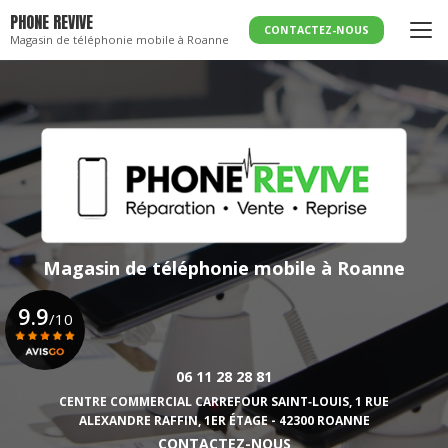
Aller
PHONE REVIVE
au
CONTACTEZ-NOUS
Magasin de téléphonie mobile à Roanne
contenu
principal
Magasin de téléphonie mobile
à Roanne
9.9
/10
06 11 28 28 81
Voir le certificat
CENTRE COMMERCIAL CARREFOUR SAINT‑LOUIS,
1 RUE
ALEXANDRE RAFFIN, 1ER ÉTAGE - 42300 ROANNE
CONTACTEZ-NOUS