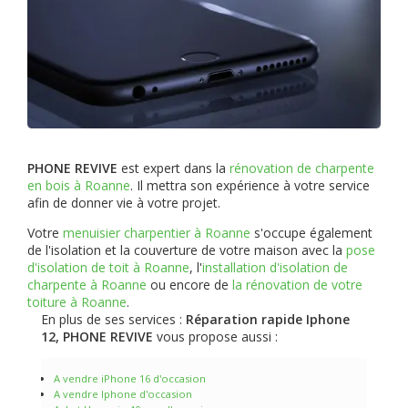
PHONE REVIVE
est expert dans la
rénovation de charpente
en bois à Roanne
. Il mettra son expérience à votre service
afin de donner vie à votre projet.
Votre
menuisier charpentier à Roanne
s'occupe également
de l'isolation et la couverture de votre maison avec la
pose
d'isolation de toit à Roanne
, l'
installation d'isolation de
charpente à
Roanne
ou encore de
la rénovation de votre
toiture à Roanne
.
En plus de ses services :
Réparation rapide Iphone
12, PHONE REVIVE
vous propose aussi :
A vendre iPhone 16 d'occasion
A vendre Iphone d'occasion