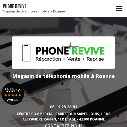
Aller
PHONE REVIVE
au
Magasin de téléphonie mobile à Roanne
contenu
principal
Magasin de téléphonie mobile
à Roanne
9.9
/10
06 11 28 28 81
Voir le certificat
CENTRE COMMERCIAL CARREFOUR SAINT‑LOUIS,
1 RUE
ALEXANDRE RAFFIN, 1ER ÉTAGE - 42300 ROANNE
CONTACTEZ-NOUS