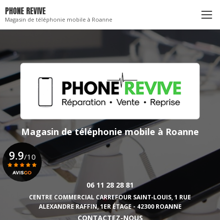
Aller
PHONE REVIVE
au
Magasin de téléphonie mobile à Roanne
contenu
principal
Magasin de téléphonie mobile
à Roanne
9.9
/10
06 11 28 28 81
Voir le certificat
CENTRE COMMERCIAL CARREFOUR SAINT‑LOUIS,
1 RUE
ALEXANDRE RAFFIN, 1ER ÉTAGE - 42300 ROANNE
CONTACTEZ-NOUS