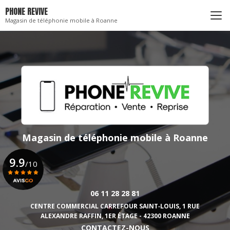
Aller
PHONE REVIVE
au
Magasin de téléphonie mobile à Roanne
contenu
principal
Magasin de téléphonie mobile
à Roanne
9.9
/10
06 11 28 28 81
Voir le certificat
CENTRE COMMERCIAL CARREFOUR SAINT‑LOUIS,
1 RUE
ALEXANDRE RAFFIN, 1ER ÉTAGE - 42300 ROANNE
CONTACTEZ-NOUS