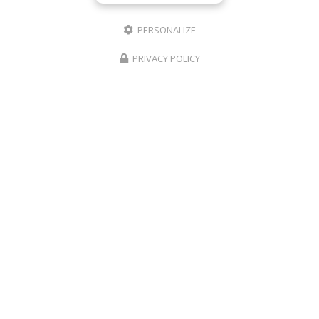
PERSONALIZE
PRIVACY POLICY
10/05/2026
RÉPARATION TÉLÉPHONE ROANNE IPHONE
SAMSUNG – PHONE REVIVE
De la panne à la remise en état : l’importance d’une
réparation de téléphone réalisée par un professionnel
à Roanne Aujourd’hui, un smartphone est bien plus
qu’un simple téléphone. Il nous…
TOUTE L'ACTUALITÉ