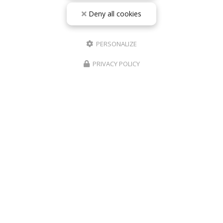
Deny all cookies
PERSONALIZE
PRIVACY POLICY
10/05/2026
RÉPARATION TÉLÉPHONE ROANNE IPHONE
SAMSUNG – PHONE REVIVE
De la panne à la remise en état : l’importance d’une
réparation de téléphone réalisée par un professionnel
à Roanne Aujourd’hui, un smartphone est bien plus
qu’un simple téléphone. Il nous…