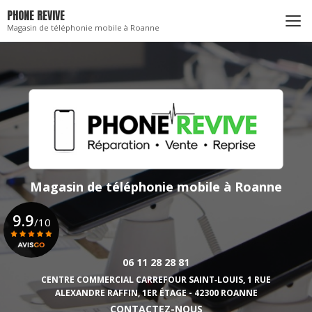
Aller
PHONE REVIVE
au
Magasin de téléphonie mobile à Roanne
contenu
principal
Magasin de téléphonie mobile
à Roanne
9.9
/10
06 11 28 28 81
Voir le certificat
CENTRE COMMERCIAL CARREFOUR SAINT‑LOUIS,
1 RUE
ALEXANDRE RAFFIN, 1ER ÉTAGE - 42300 ROANNE
CONTACTEZ-NOUS