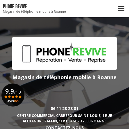
Aller
PHONE REVIVE
au
Magasin de téléphonie mobile à Roanne
contenu
principal
Magasin de téléphonie mobile
à Roanne
9.9
/10
06 11 28 28 81
Voir le certificat
CENTRE COMMERCIAL CARREFOUR SAINT‑LOUIS,
1 RUE
ALEXANDRE RAFFIN, 1ER ÉTAGE - 42300 ROANNE
CONTACTEZ-NOUS