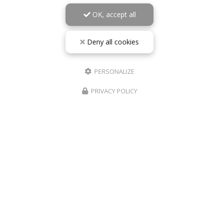
OK, accept all
Deny all cookies
PERSONALIZE
PRIVACY POLICY
10/05/2026
RÉPARATION TÉLÉPHONE ROANNE IPHONE
SAMSUNG – PHONE REVIVE
De la panne à la remise en état : l’importance d’une