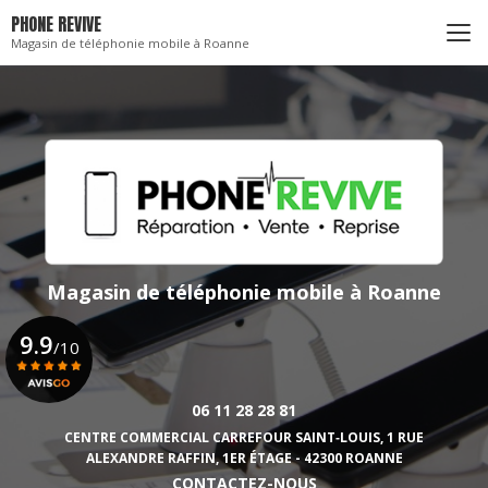
Aller
PHONE REVIVE
au
Magasin de téléphonie mobile à Roanne
contenu
principal
Magasin de téléphonie mobile
à Roanne
9.9
/10
06 11 28 28 81
Voir le certificat
CENTRE COMMERCIAL CARREFOUR SAINT‑LOUIS,
1 RUE
ALEXANDRE RAFFIN, 1ER ÉTAGE - 42300 ROANNE
CONTACTEZ-NOUS