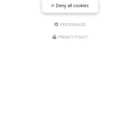
Deny all cookies
PERSONALIZE
PRIVACY POLICY
10/05/2026
RÉPARATION TÉLÉPHONE ROANNE IPHONE
SAMSUNG – PHONE REVIVE
De la panne à la remise en état : l’importance d’une
réparation de téléphone réalisée par un professionnel
à Roanne Aujourd’hui, un smartphone est bien plus
qu’un simple téléphone. Il nous…