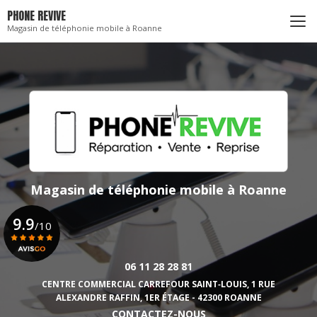
Aller
PHONE REVIVE
au
Magasin de téléphonie mobile à Roanne
contenu
principal
Magasin de téléphonie mobile
à Roanne
9.9
/10
06 11 28 28 81
Voir le certificat
CENTRE COMMERCIAL CARREFOUR SAINT‑LOUIS,
1 RUE
ALEXANDRE RAFFIN, 1ER ÉTAGE - 42300 ROANNE
CONTACTEZ-NOUS