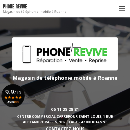
Aller
PHONE REVIVE
au
Magasin de téléphonie mobile à Roanne
contenu
principal
Magasin de téléphonie mobile
à Roanne
9.9
/10
06 11 28 28 81
Voir le certificat
CENTRE COMMERCIAL CARREFOUR SAINT‑LOUIS,
1 RUE
ALEXANDRE RAFFIN, 1ER ÉTAGE - 42300 ROANNE
CONTACTEZ-NOUS