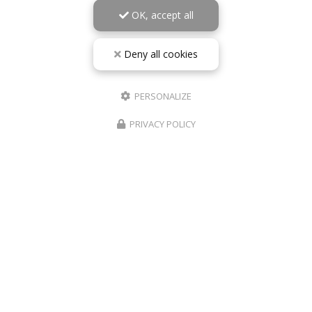
OK, accept all
Deny all cookies
PERSONALIZE
PRIVACY POLICY
10/05/2026
RÉPARATION TÉLÉPHONE ROANNE IPHONE
SAMSUNG – PHONE REVIVE
De la panne à la remise en état : l’importance d’une