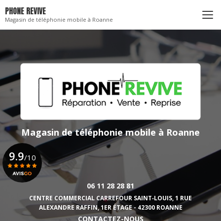
Aller
PHONE REVIVE
au
Magasin de téléphonie mobile à Roanne
contenu
principal
Magasin de téléphonie mobile
à Roanne
9.9
/10
06 11 28 28 81
Voir le certificat
CENTRE COMMERCIAL CARREFOUR SAINT‑LOUIS,
1 RUE
ALEXANDRE RAFFIN, 1ER ÉTAGE - 42300 ROANNE
CONTACTEZ-NOUS