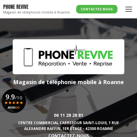
Aller
PHONE REVIVE
au
CONTACTEZ-NOUS
Magasin de téléphonie mobile à Roanne
contenu
principal
Magasin de téléphonie mobile
à Roanne
9.9
/10
06 11 28 28 81
Voir le certificat
CENTRE COMMERCIAL CARREFOUR SAINT‑LOUIS,
1 RUE
ALEXANDRE RAFFIN, 1ER ÉTAGE - 42300 ROANNE
CONTACTEZ-NOUS