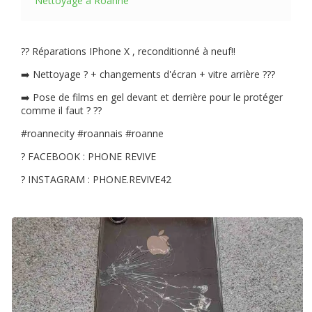
Nettoyage à Roanne
?️? Réparations IPhone X , reconditionné à neuf‼️
➡️ Nettoyage ? + changements d'écran + vitre arrière ???
➡️ Pose de films en gel devant et derrière pour le protéger
comme il faut ?️ ??
#roannecity #roannais #roanne
? FACEBOOK : PHONE REVIVE
? INSTAGRAM : PHONE.REVIVE42