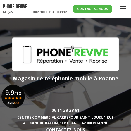
Aller
PHONE REVIVE
au
CONTACTEZ-NOUS
Magasin de téléphonie mobile à Roanne
contenu
principal
Magasin de téléphonie mobile
à Roanne
9.9
/10
06 11 28 28 81
Voir le certificat
CENTRE COMMERCIAL CARREFOUR SAINT‑LOUIS,
1 RUE
ALEXANDRE RAFFIN, 1ER ÉTAGE - 42300 ROANNE
CONTACTEZ-NOUS