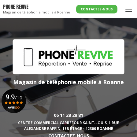
Aller
PHONE REVIVE
au
CONTACTEZ-NOUS
Magasin de téléphonie mobile à Roanne
contenu
principal
Magasin de téléphonie mobile
à Roanne
9.9
/10
06 11 28 28 81
Voir le certificat
CENTRE COMMERCIAL CARREFOUR SAINT‑LOUIS,
1 RUE
ALEXANDRE RAFFIN, 1ER ÉTAGE - 42300 ROANNE
CONTACTEZ-NOUS